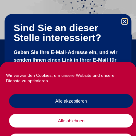
Sind Sie an dieser
Stelle interessiert?
Geben Sie Ihre E-Mail-Adresse ein, und wir
senden Ihnen einen Link in Ihrer E-Mail für
eine spätere Antwort.
Company of the HHLA Network
Wir verwenden Cookies, um unsere Website und unsere
Dienste zu optimieren.
E-Mail
Stellenangebote
Sonstiges
Alle akzeptieren
Zustimmung
Stellenangebote
Hauptwebsite von METRANS
Schutz persönlicher Daten
Ich bin mit der Verarbeitung meiner
Alle ablehnen
Cookie-Richtlinien
persönlichen Daten einverstanden.
Weitere
Informationen hier..