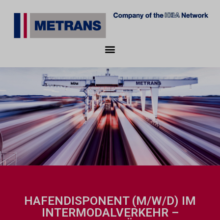
HAFENDISPONENT (M/W/D) IM
INTERMODALVERKEHR –